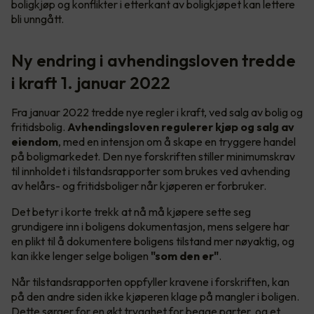
boligkjøp og konflikter i etterkant av boligkjøpet kan lettere
bli unngått.
Ny endring i avhendingsloven tredde
i kraft 1. januar 2022
Fra januar 2022 tredde nye regler i kraft, ved salg av bolig og
fritidsbolig.
Avhendingsloven regulerer kjøp og salg av
eiendom
, med en intensjon om å skape en tryggere handel
på boligmarkedet. Den nye forskriften stiller minimumskrav
til innholdet i tilstandsrapporter som brukes ved avhending
av helårs- og fritidsboliger når kjøperen er forbruker.
Det betyr i korte trekk at nå må kjøpere sette seg
grundigere inn i boligens dokumentasjon, mens selgere har
en plikt til å dokumentere boligens tilstand mer nøyaktig, og
kan ikke lenger selge boligen
"som den er"
.
Når tilstandsrapporten oppfyller kravene i forskriften, kan
på den andre siden ikke kjøperen klage på mangler i boligen.
Dette sørger for en økt trygghet for begge parter, og et