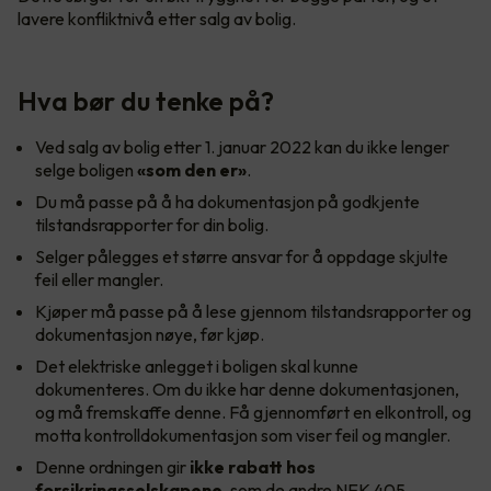
lavere konfliktnivå etter salg av bolig.
Hva bør du tenke på?
Ved salg av bolig etter 1. januar 2022 kan du ikke lenger
selge boligen
«som den er»
.
Du må passe på å ha dokumentasjon på godkjente
tilstandsrapporter for din bolig.
Selger pålegges et større ansvar for å oppdage skjulte
feil eller mangler.
Kjøper må passe på å lese gjennom tilstandsrapporter og
dokumentasjon nøye, før kjøp.
Det elektriske anlegget i boligen skal kunne
dokumenteres. Om du ikke har denne dokumentasjonen,
og må fremskaffe denne. Få gjennomført en elkontroll, og
motta kontrolldokumentasjon som viser feil og mangler.
Denne ordningen gir
ikke rabatt hos
forsikringsselskapene
, som de andre NEK 405