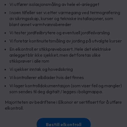
Vi utfører isolasjonsmåling av hele el-anlegget
I noen tilfeller ser vi etter varmegang ved termografering
av sikringsskap, kurser og tekniske installasjoner, som
blant annet varmtvannsbereder
Vi tester jordfeilbrytere og eventuell jordfeilvarsling
Vi foretar kontinuitetsmåling av jording på utvalgte kurser
En elkontroll er stikkprøvebasert. Hele det elektriske
anlegget blir ikke sjekket, men det foretas ulike
stikkprøver i alle rom
Vi sjekker inntak og hovedsikring
Vi kontrollerer elbillader hvis det finnes
Vi lager kontrolldokumentasjon (som viser feil og mangler)
som sendes til deg digitalt / legges i boligmappa.
Majoriteten av bedriftene i Elkonor er sertifisert for å utføre
elkontroll.
Bestill elkontroll