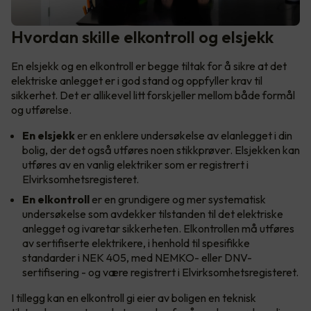
Hvordan skille elkontroll og elsjekk
En elsjekk og en elkontroll er begge tiltak for å sikre at det
elektriske anlegget er i god stand og oppfyller krav til
sikkerhet. Det er allikevel litt forskjeller mellom både formål
og utførelse.
En
elsjekk
er en enklere undersøkelse av elanlegget i din
bolig, der det også utføres noen stikkprøver. Elsjekken kan
utføres av en vanlig elektriker som er registrert i
Elvirksomhetsregisteret.
En
elkontroll
er en grundigere og mer systematisk
undersøkelse som avdekker tilstanden til det elektriske
anlegget og ivaretar sikkerheten. Elkontrollen må utføres
av sertifiserte elektrikere, i henhold til spesifikke
standarder i NEK 405, med NEMKO- eller DNV-
sertifisering - og være registrert i Elvirksomhetsregisteret.
I tillegg kan en elkontroll gi eier av boligen en teknisk