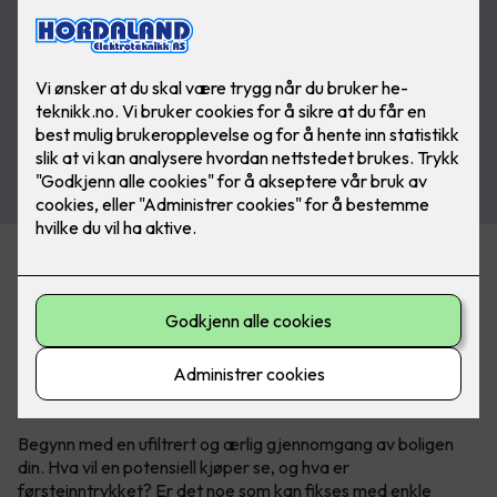
Noen oppgraderinger kan gi deg langt høyere salgspris,
mens andre investeringer gir dårlig avkastning, eller til og
med rent tap. Vi har samlet noen viktige tips og råd til hva
som faktisk lønner seg å gjøre før et boligsalg.
Hvor bør du starte?
Begynn med en ufiltrert og ærlig gjennomgang av boligen
din. Hva vil en potensiell kjøper se, og hva er
førsteinntrykket? Er det noe som kan fikses med enkle