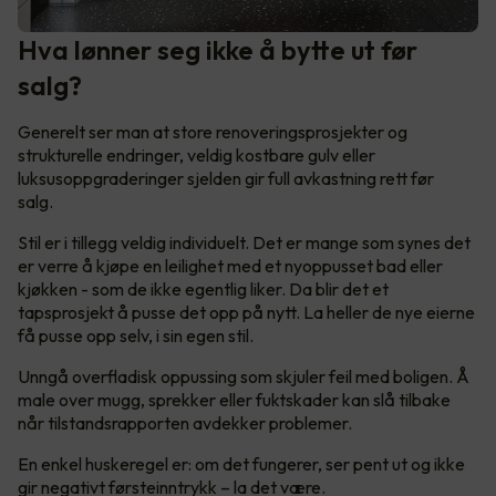
Hva lønner seg ikke å bytte ut før
salg?
Generelt ser man at store renoveringsprosjekter og
strukturelle endringer, veldig kostbare gulv eller
luksusoppgraderinger sjelden gir full avkastning rett før
salg.
Stil er i tillegg veldig individuelt. Det er mange som synes det
er verre å kjøpe en leilighet med et nyoppusset bad eller
kjøkken - som de ikke egentlig liker. Da blir det et
tapsprosjekt å pusse det opp på nytt. La heller de nye eierne
få pusse opp selv, i sin egen stil.
Unngå overfladisk oppussing som skjuler feil med boligen. Å
male over mugg, sprekker eller fuktskader kan slå tilbake
når tilstandsrapporten avdekker problemer.
En enkel huskeregel er: om det fungerer, ser pent ut og ikke
gir negativt førsteinntrykk – la det være.