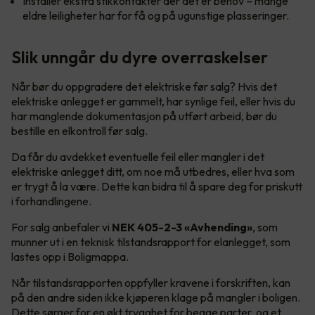
Installer ekstra stikkontakter der det er behov – mange
eldre leiligheter har for få og på ugunstige plasseringer.
Slik unngår du dyre overraskelser
Når bør du oppgradere det elektriske før salg? Hvis det
elektriske anlegget er gammelt, har synlige feil, eller hvis du
har manglende dokumentasjon på utført arbeid, bør du
bestille en elkontroll før salg.
Da får du avdekket eventuelle feil eller mangler i det
elektriske anlegget ditt, om noe må utbedres, eller hva som
er trygt å la være. Dette kan bidra til å spare deg for priskutt
i forhandlingene.
For salg anbefaler vi
NEK 405-2-3 «Avhending»
, som
munner ut i en teknisk tilstandsrapport for elanlegget, som
lastes opp i Boligmappa.
Når tilstandsrapporten oppfyller kravene i forskriften, kan
på den andre siden ikke kjøperen klage på mangler i boligen.
Dette sørger for en økt trygghet for begge parter, og et