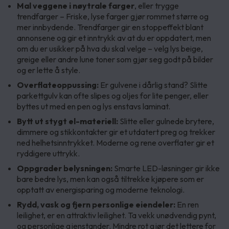
Mal veggene i nøytrale farger
, eller trygge
trendfarger – Friske, lyse farger gjør rommet større og
mer innbydende. Trendfarger gir en stoppeffekt blant
annonsene og gir et inntrykk av at du er oppdatert, men
om du er usikker på hva du skal velge – velg lys beige,
greige eller andre lune toner som gjør seg godt på bilder
og er lette å style.
Overflateoppussing:
Er gulvene i dårlig stand? Slitte
parkettgulv kan ofte slipes og oljes for lite penger, eller
byttes ut med en pen og lys enstavs laminat.
Bytt ut stygt el-materiell:
Slitte eller gulnede brytere,
dimmere og stikkontakter gir et utdatert preg og trekker
ned helhetsinntrykket. Moderne og rene overflater gir et
ryddigere uttrykk.
Oppgrader belysningen:
Smarte LED-løsninger gir ikke
bare bedre lys, men kan også tiltrekke kjøpere som er
opptatt av energisparing og moderne teknologi.
Rydd, vask og fjern personlige eiendeler:
En ren
leilighet, er en attraktiv leilighet. Ta vekk unødvendig pynt,
og personlige gjenstander. Mindre rot gjør det lettere for