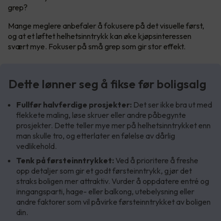
grep?
Mange meglere anbefaler å fokusere på det visuelle først,
og at et løftet helhetsinntrykk kan øke kjøpsinteressen
svært mye. Fokuser på små grep som gir stor effekt.
Dette lønner seg å fikse før boligsalg
Fullfør halvferdige prosjekter:
Det ser ikke bra ut med
flekkete maling, løse skruer eller andre påbegynte
prosjekter. Dette teller mye mer på helhetsinntrykket enn
man skulle tro, og etterlater en følelse av dårlig
vedlikehold.
Tenk på førsteinntrykket:
Ved å prioritere å freshe
opp detaljer som gir et godt førsteinntrykk, gjør det
straks boligen mer attraktiv. Vurder å oppdatere entré og
inngangsparti, hage- eller balkong, utebelysning eller
andre faktorer som vil påvirke førsteinntrykket av boligen
din.