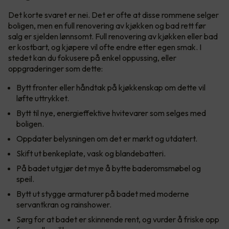
Det korte svaret er nei. Det er ofte at disse rommene selger
boligen, men en full renovering av kjøkken og bad rett før
salg er sjelden lønnsomt. Full renovering av kjøkken eller bad
er kostbart, og kjøpere vil ofte endre etter egen smak. I
stedet kan du fokusere på enkel oppussing, eller
oppgraderinger som dette:
Bytt fronter eller håndtak på kjøkkenskap om dette vil
løfte uttrykket.
Bytt til nye, energieffektive hvitevarer som selges med
boligen.
Oppdater belysningen om det er mørkt og utdatert.
Skift ut benkeplate, vask og blandebatteri.
På badet utgjør det mye å bytte baderomsmøbel og
speil.
Bytt ut stygge armaturer på badet med moderne
servantkran og rainshower.
Sørg for at badet er skinnende rent, og vurder å friske opp