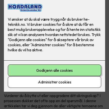
Få full kontroll over ditt sikringsskap
Vurderer du å bytte ut eller oppgradere ditt sikringsskap? I
prosessen dukker det ofte opp en del spørsmål. I denne
artikkelen tar vi deg gjennom de aller viktigste temaene om