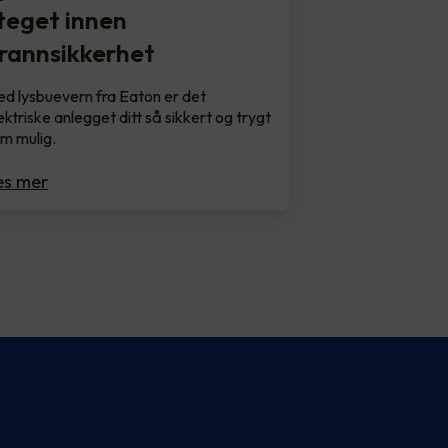
teget innen
rannsikkerhet
d lysbuevern fra Eaton er det
ektriske anlegget ditt så sikkert og trygt
m mulig.
es mer