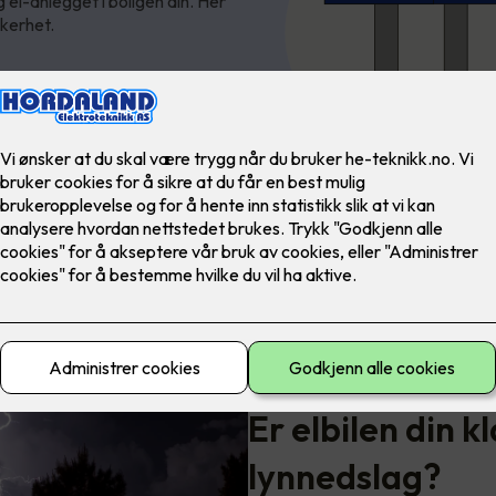
g el-anlegget i boligen din. Her
kkerhet.
Velg riktig overspenningsver
Er elbilen din k
lynnedslag?