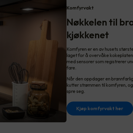
Komfyrvakt
Nøkkelen til br
kjøkkenet
Komfyren er en av husets størst
laget for å overvåke kokeplatene
med sensorer som registrerer uno
fare.
Når den oppdager en brannfarlig
kutter strømmen til komfyren, og
spre seg.
Kjøp komfyrvakt her