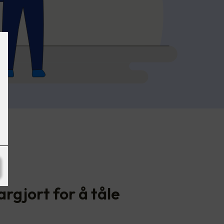
n
largjort for å tåle