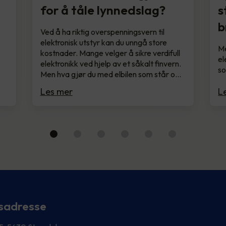
for å tåle lynnedslag?
s
b
Ved å ha riktig overspenningsvern til
elektronisk utstyr kan du unngå store
Me
kostnader. Mange velger å sikre verdifull
el
elektronikk ved hjelp av et såkalt finvern.
so
Men hva gjør du med elbilen som står o…
Les mer
L
sadresse