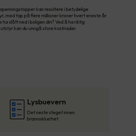
 spenningstopper kan resultere i betydelige
yr, med tap på flere millioner kroner hvert eneste år.
e ha slått ned i boligen din? Ved å ha riktig
k utstyr kan du unngå store kostnader.
Lysbuevern
Det neste steget innen
brannsikkerhet