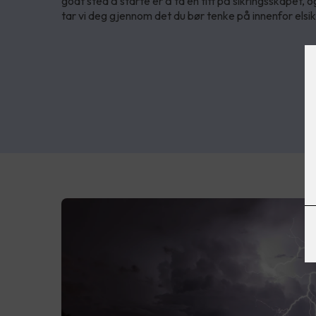
godt sted å starte er å ta en titt på sikringsskapet, o
tar vi deg gjennom det du bør tenke på innenfor elsi