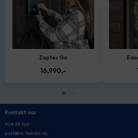
Zaptec Go
Eas
16,990
,-
Kontakt oss
909 39 965
post@he-teknikk.no