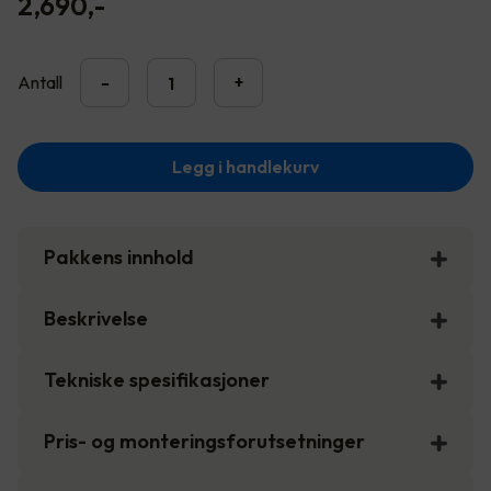
2,690
,-
Antall
-
+
Legg i handlekurv
Pakkens innhold
Beskrivelse
Tekniske spesifikasjoner
Pris- og monteringsforutsetninger