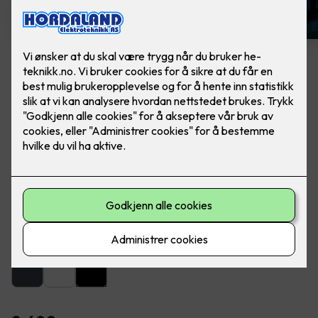
Artes veggarmatur sort
Lekker utebelysning fra SG Armaturen. Ferdig
montert, utskifting av lampe.
Artes er en lekker og dekorativ armatur for utendørs eller
innendørs montering på vegg.
Farge